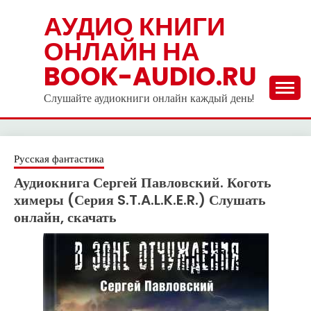
Skip
АУДИО КНИГИ
to
ОНЛАЙН НА
content
BOOK-AUDIO.RU
Слушайте аудиокниги онлайн каждый день!
Русская фантастика
Аудиокнига Сергей Павловский. Коготь
химеры (Серия S.T.A.L.K.E.R.) Слушать
онлайн, скачать