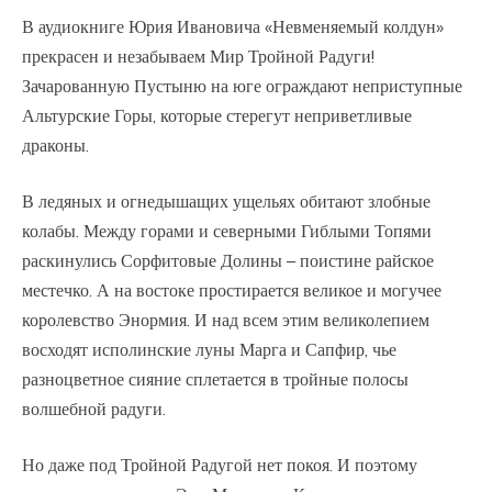
В аудиокниге Юрия Ивановича «Невменяемый колдун»
прекрасен и незабываем Мир Тройной Радуги!
Зачарованную Пустыню на юге ограждают неприступные
Альтурские Горы, которые стерегут неприветливые
драконы.
В ледяных и огнедышащих ущельях обитают злобные
колабы. Между горами и северными Гиблыми Топями
раскинулись Сорфитовые Долины – поистине райское
местечко. А на востоке простирается великое и могучее
королевство Энормия. И над всем этим великолепием
восходят исполинские луны Марга и Сапфир, чье
разноцветное сияние сплетается в тройные полосы
волшебной радуги.
Но даже под Тройной Радугой нет покоя. И поэтому