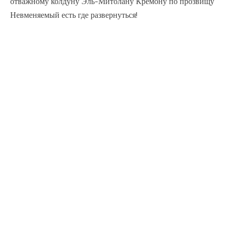
отважному колдуну Эль-Митолану Кремону по прозвищу
Невменяемый есть где развернуться!