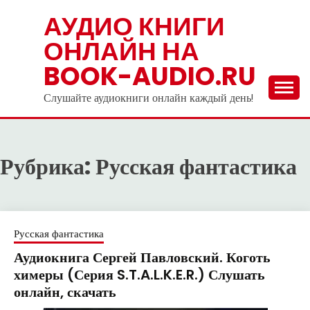
Skip
АУДИО КНИГИ
to
ОНЛАЙН НА
content
BOOK-AUDIO.RU
Слушайте аудиокниги онлайн каждый день!
Рубрика:
Русская фантастика
Русская фантастика
Аудиокнига Сергей Павловский. Коготь
химеры (Серия S.T.A.L.K.E.R.) Слушать
онлайн, скачать