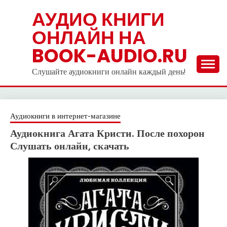
Skip
АУДИО КНИГИ
to
ОНЛАЙН НА
content
BOOK-AUDIO.RU
Слушайте аудиокниги онлайн каждый день!
Аудиокниги в интернет-магазине
Аудиокнига Агата Кристи. После похорон
Слушать онлайн, скачать