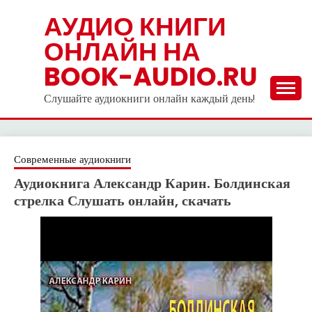
Skip
АУДИО КНИГИ
to
ОНЛАЙН НА
content
BOOK-AUDIO.RU
Слушайте аудиокниги онлайн каждый день!
Современные аудиокниги
Аудиокнига Александр Карин. Болдинская
стрелка Слушать онлайн, скачать