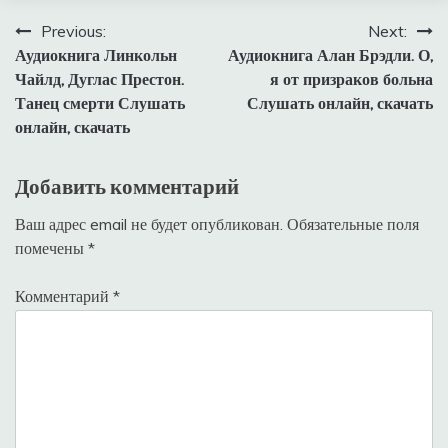
Навигация
Previous:
Next:
Аудиокнига Линкольн
Аудиокнига Алан Брэдли. О,
по
Чайлд, Дуглас Престон.
я от призраков больна
записям
Танец смерти Слушать
Слушать онлайн, скачать
онлайн, скачать
Добавить комментарий
Ваш адрес email не будет опубликован.
Обязательные поля
помечены
*
Комментарий
*