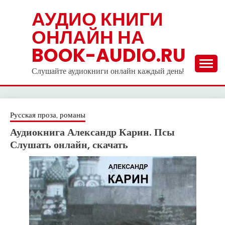
Skip
АУДИО КНИГИ
to
ОНЛАЙН НА
content
BOOK-AUDIO.RU
Слушайте аудиокниги онлайн каждый день!
Русская проза, романы
Аудиокнига Александр Карин. Псы
Слушать онлайн, скачать