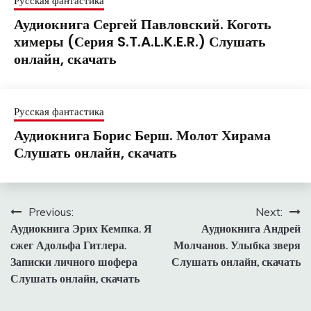
Русская фантастика
Аудиокнига Сергей Павловский. Коготь
химеры (Серия S.T.A.L.K.E.R.) Слушать
онлайн, скачать
Русская фантастика
Аудиокнига Борис Берш. Молот Хирама
Слушать онлайн, скачать
Навигация
Previous:
Next:
Аудиокнига Эрих Кемпка. Я
Аудиокнига Андрей
по
сжег Адольфа Гитлера.
Молчанов. Улыбка зверя
записям
Записки личного шофера
Слушать онлайн, скачать
Слушать онлайн, скачать