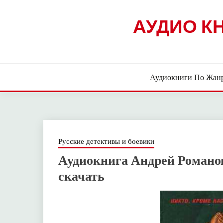
Skip
to
АУДИО К
content
Аудиокниги По Жан
Русские детективы и боевики
Аудиокнига Андрей Романов
скачать