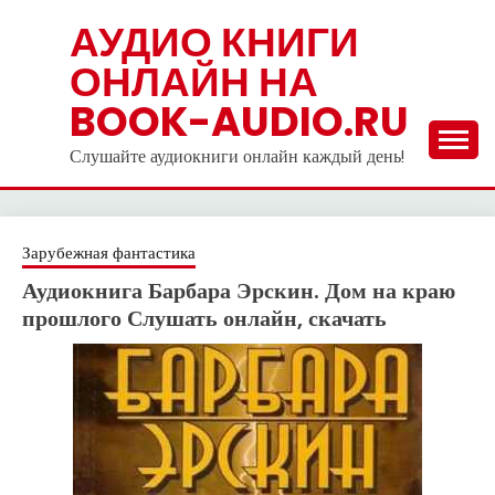
Skip
АУДИО КНИГИ
to
ОНЛАЙН НА
content
BOOK-AUDIO.RU
Слушайте аудиокниги онлайн каждый день!
Зарубежная фантастика
Аудиокнига Барбара Эрскин. Дом на краю
прошлого Слушать онлайн, скачать