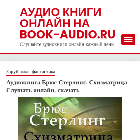
Skip
АУДИО КНИГИ
to
ОНЛАЙН НА
content
BOOK-AUDIO.RU
Слушайте аудиокниги онлайн каждый день!
Зарубежная фантастика
Аудиокнига Брюс Стерлинг. Схизматрица
Слушать онлайн, скачать