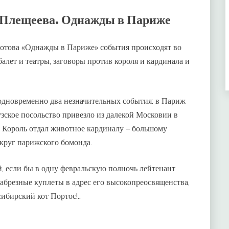
 Плещеева. Однажды в Париже
отова «Однажды в Париже» события происходят во
балет и театры, заговоры против короля и кардинала и
одновременно два незначительных события: в Париж
зское посольство привезло из далекой Московии в
. Король отдал животное кардиналу – большому
 круг парижского бомонда.
й, если бы в одну февральскую полночь лейтенант
абрезные куплеты в адрес его высокопреосвященства,
ибирский кот Портос!..