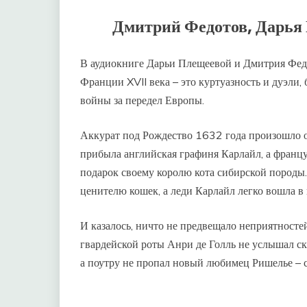
Дмитрий Федотов, Дарья
В аудиокниге Дарьи Плещеевой и Дмитрия Фед
Франции XVII века – это куртуазность и дуэли, 
войны за передел Европы.
Аккурат под Рождество 1632 года произошло 
прибыла английская графиня Карлайл, а францу
подарок своему королю кота сибирской породы
ценителю кошек, а леди Карлайл легко вошла в
И казалось, ничто не предвещало неприятносте
гвардейской роты Анри де Голль не услышал ск
а поутру не пропал новый любимец Ришелье – с