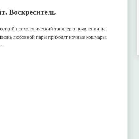
т. Воскреситель
есткий психологический триллер о появлении на
в жизнь любовной пары приходят ночные кошмары,
ть…