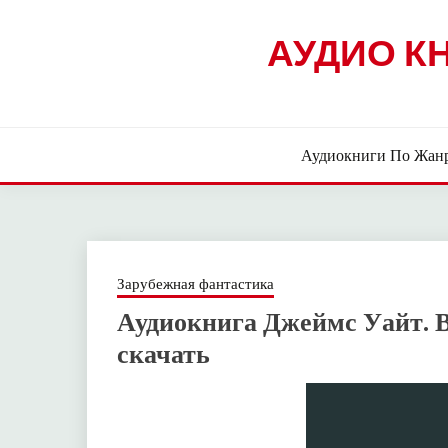
Skip
to
АУДИО К
content
Аудиокниги По Жан
Зарубежная фантастика
Аудиокнига Джеймс Уайт. 
скачать