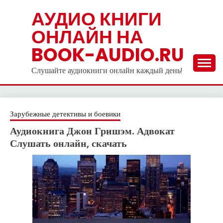
Skip
АУДИО КНИГИ
to
ОНЛАЙН НА
content
BOOK-AUDIO.RU
Слушайте аудиокниги онлайн каждый день!
Зарубежные детективы и боевики
Аудиокнига Джон Гришэм. Адвокат
Слушать онлайн, скачать