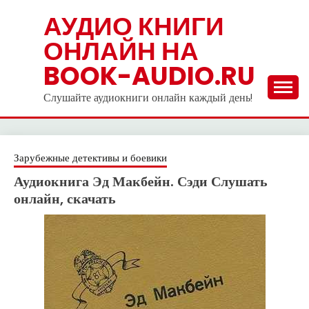
Skip
АУДИО КНИГИ
to
ОНЛАЙН НА
content
BOOK-AUDIO.RU
Слушайте аудиокниги онлайн каждый день!
Зарубежные детективы и боевики
Аудиокнига Эд Макбейн. Сэди Слушать
онлайн, скачать