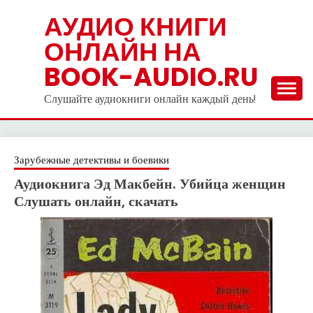
Skip
АУДИО КНИГИ
to
ОНЛАЙН НА
content
BOOK-AUDIO.RU
Слушайте аудиокниги онлайн каждый день!
Зарубежные детективы и боевики
Аудиокнига Эд Макбейн. Убийца женщин
Слушать онлайн, скачать