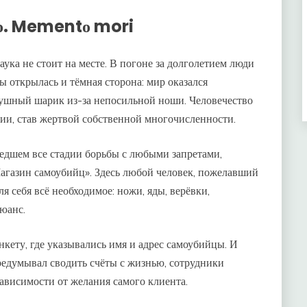
о. Mementо mori
ка не стоит на месте. В погоне за долголетием люди
ы открылась и тёмная сторона: мир оказался
здушный шарик из-за непосильной ноши. Человечество
нии, став жертвой собственной многочисленности.
шедшем все стадии борьбы с любыми запретами,
Магазин самоубийц». Здесь любой человек, пожелавший
я себя всё необходимое: ножи, яды, верёвки,
нюанс.
кету, где указывались имя и адрес самоубийцы. И
редумывал сводить счёты с жизнью, сотрудники
зависимости от желания самого клиента.