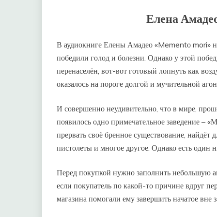
Елена Амаде
В аудиокниге Елены Амадео «Mementо mori» нау
победили голод и болезни. Однако у этой побед
перенаселён, вот-вот готовый лопнуть как во
оказалось на пороге долгой и мучительной аго
И совершенно неудивительно, что в мире, про
появилось одно примечательное заведение – «
прервать своё бренное существование, найдёт дл
пистолеты и многое другое. Однако есть один 
Перед покупкой нужно заполнить небольшую ан
если покупатель по какой-то причине вдруг пе
магазина помогали ему завершить начатое вне 