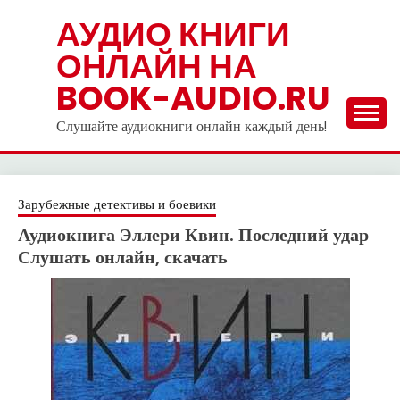
Skip
АУДИО КНИГИ
to
ОНЛАЙН НА
content
BOOK-AUDIO.RU
Слушайте аудиокниги онлайн каждый день!
Зарубежные детективы и боевики
Аудиокнига Эллери Квин. Последний удар
Слушать онлайн, скачать