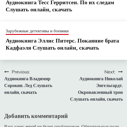
Аудиокнига Тесс Герритсен. По их следам
Слушать онлайн, скачать
Зарубежные детективы и боевики
Аудиокнига Эллис Питерс. Покаяние брата
Кадфаэля Слушать онлайн, скачать
Навигация
Previous:
Next:
Аудиокнига Владимир
Аудиокнига Николай
по
Сорокин. Лед Слушать
Энгельгардт.
записям
онлайн, скачать
Окровавленный трон
Слушать онлайн, скачать
Добавить комментарий
Ваш адрес email не будет опубликован.
Обязательные поля