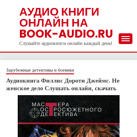
Skip
АУДИО КНИГИ
to
ОНЛАЙН НА
content
BOOK-AUDIO.RU
Слушайте аудиокниги онлайн каждый день!
Зарубежные детективы и боевики
Аудиокнига Филлис Дороти Джеймс. Не
женское дело Слушать онлайн, скачать