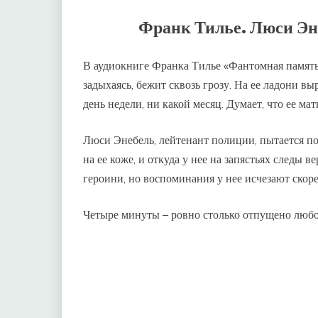
Франк Тилье. Люси Эн
В аудиокниге Франка Тилье «Фантомная память
задыхаясь, бежит сквозь грозу. На ее ладони вы
день недели, ни какой месяц. Думает, что ее мат
Люси Энебель, лейтенант полиции, пытается пон
на ее коже, и откуда у нее на запястьях следы в
героини, но воспоминания у нее исчезают скоре
Четыре минуты – ровно столько отпущено любо