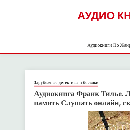
Skip
to
АУДИО К
content
Аудиокниги По Жан
Зарубежные детективы и боевики
Аудиокнига Франк Тилье. 
память Слушать онлайн, с