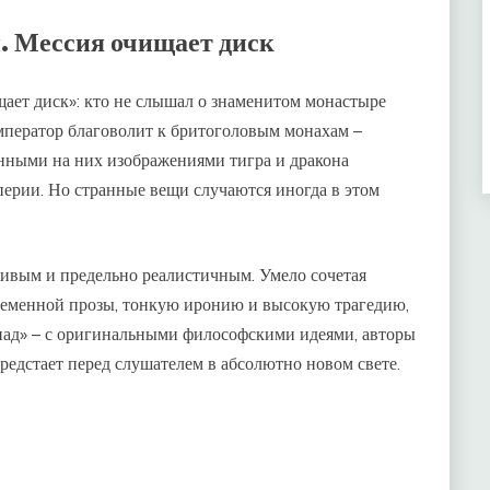
. Мессия очищает диск
ает диск»: кто не слышал о знаменитом монастыре
ператор благоволит к бритоголовым монахам –
нными на них изображениями тигра и дракона
ерии. Но странные вещи случаются иногда в этом
живым и предельно реалистичным. Умело сочетая
ременной прозы, тонкую иронию и высокую трагедию,
пад» – с оригинальными философскими идеями, авторы
редстает перед слушателем в абсолютно новом свете.