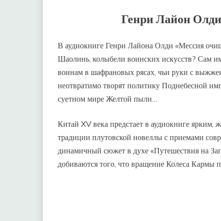
Генри Лайон Олди
В аудиокниге Генри Лайона Олди «Мессия очищ
Шаолинь, колыбели воинских искусств? Сам им
воинам в шафрановых рясах, чьи руки с выжже
неотвратимо творят политику Поднебесной имп
суетном мире Желтой пыли…
Китай XV века предстает в аудиокниге ярким, 
традиции плутовской новеллы с приемами сов
динамичный сюжет в духе «Путешествия на За
добиваются того, что вращение Колеса Кармы п