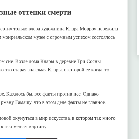
азные оттенки смерти
ерти» только вчера художница Клара Морроу пережила
 монреальском музее с огромным успехом состоялось
ном сне. Возле дома Клары в деревне Три Сосны
 это старая знакомая Клары, с которой ее когда-то
е. Казалось бы, все факты против нее. Однако
ману Гамашу, что в этом деле факты не главное.
ловой окунуться в мир искусства, в котором так много
ностью меняет картину…