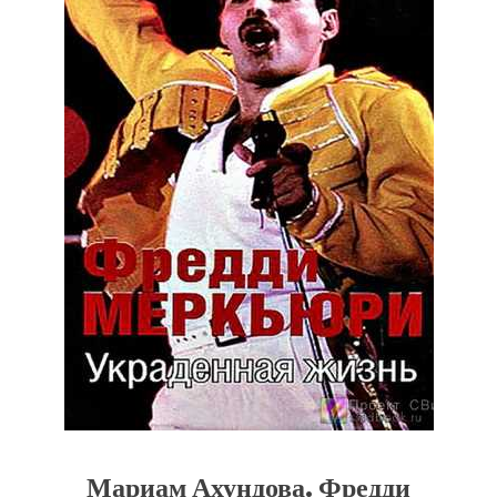
Мариам Ахундова. Фредди