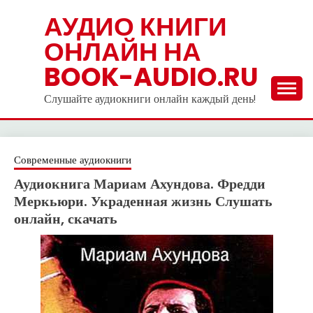
Skip
АУДИО КНИГИ
to
ОНЛАЙН НА
content
BOOK-AUDIO.RU
Слушайте аудиокниги онлайн каждый день!
Современные аудиокниги
Аудиокнига Мариам Ахундова. Фредди
Меркьюри. Украденная жизнь Слушать
онлайн, скачать