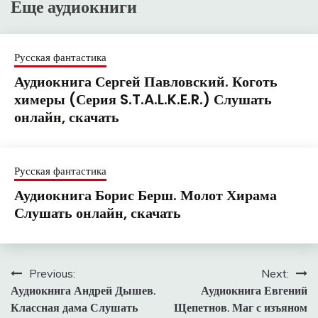
Еще аудиокниги
Русская фантастика
Аудиокнига Сергей Павловский. Коготь
химеры (Серия S.T.A.L.K.E.R.) Слушать
онлайн, скачать
Русская фантастика
Аудиокнига Борис Берш. Молот Хирама
Слушать онлайн, скачать
Навигация
Previous:
Next:
Аудиокнига Андрей Дышев.
Аудиокнига Евгений
по
Классная дама Слушать
Щепетнов. Маг с изъяном