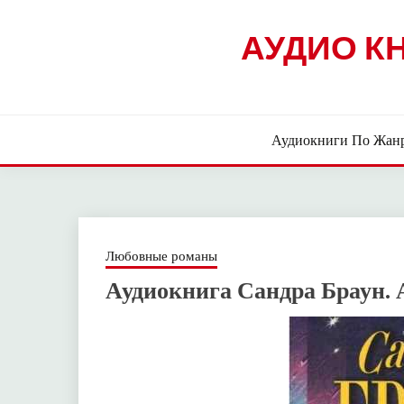
Skip
to
АУДИО К
content
Аудиокниги По Жан
Любовные романы
Аудиокнига Сандра Браун. 