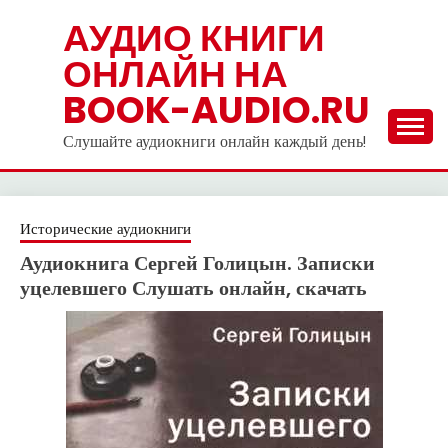
Skip
АУДИО КНИГИ
to
ОНЛАЙН НА
content
BOOK-AUDIO.RU
Слушайте аудиокниги онлайн каждый день!
Исторические аудиокниги
Аудиокнига Сергей Голицын. Записки
уцелевшего Слушать онлайн, скачать