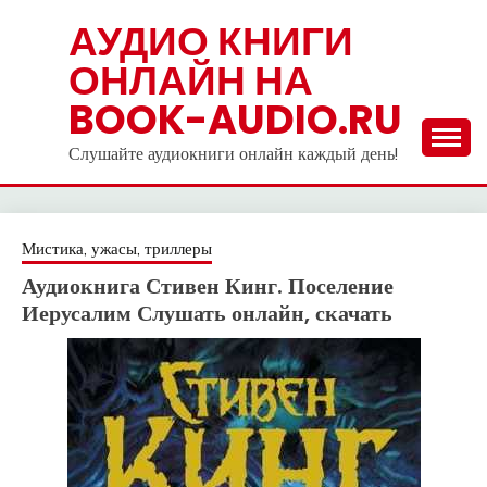
Skip
АУДИО КНИГИ
to
ОНЛАЙН НА
content
BOOK-AUDIO.RU
Слушайте аудиокниги онлайн каждый день!
Мистика, ужасы, триллеры
Аудиокнига Стивен Кинг. Поселение
Иерусалим Слушать онлайн, скачать