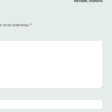
онлайн, скачать
е поля помечены
*