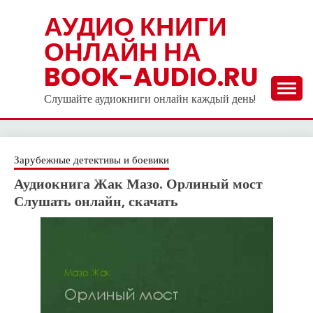
Skip
АУДИО КНИГИ
to
ОНЛАЙН НА
content
BOOK-AUDIO.RU
Слушайте аудиокниги онлайн каждый день!
Зарубежные детективы и боевики
Аудиокнига Жак Мазо. Орлиный мост
Слушать онлайн, скачать