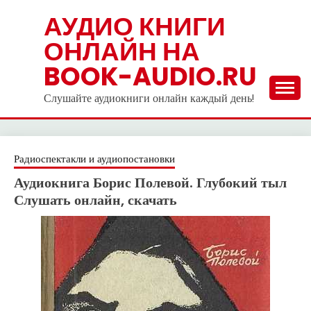
Skip
АУДИО КНИГИ
to
ОНЛАЙН НА
content
BOOK-AUDIO.RU
Слушайте аудиокниги онлайн каждый день!
Радиоспектакли и аудиопостановки
Аудиокнига Борис Полевой. Глубокий тыл
Слушать онлайн, скачать