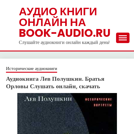
Skip
АУДИО КНИГИ
to
ОНЛАЙН НА
content
BOOK-AUDIO.RU
Слушайте аудиокниги онлайн каждый день!
Исторические аудиокниги
Аудиокнига Лев Полушкин. Братья
Орловы Слушать онлайн, скачать