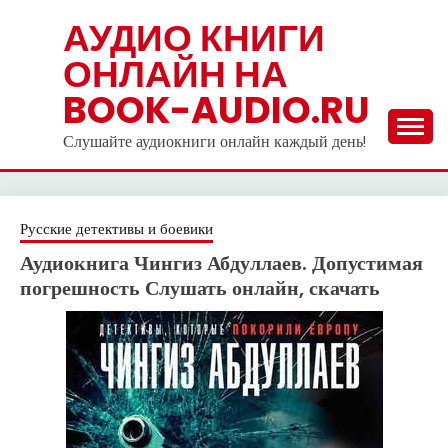
Skip
АУДИО КНИГИ
to
ОНЛАЙН НА
content
BOOK-AUDIO.RU
Слушайте аудиокниги онлайн каждый день!
Русские детективы и боевики
Аудиокнига Чингиз Абдуллаев. Допустимая
погрешность Слушать онлайн, скачать