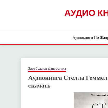
Skip
to
АУДИО К
content
Аудиокниги По Жан
Зарубежная фантастика
Аудиокнига Стелла Геммел.
скачать