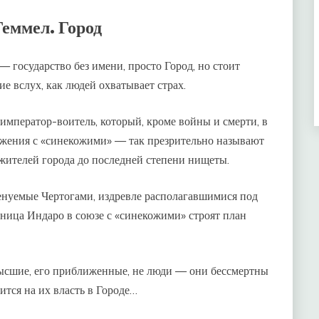
Геммел. Город
 государство без имени, просто Город, но стоит
е вслух, как людей охватывает страх.
император-воитель, который, кроме войны и смерти, в
ражения с «синекожими» — так презрительно называют
ителей города до последней степени нищеты.
менуемые Чертогами, издревле располагавшимися под
льница Индаро в союзе с «синекожими» строят план
 Высшие, его приближенные, не люди — они бессмертны
ится на их власть в Городе…